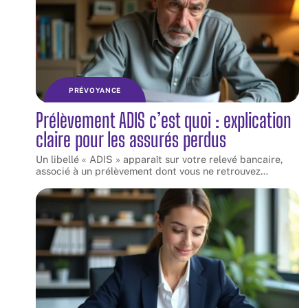
PRÉVOYANCE
Prélèvement ADIS c’est quoi : explication
claire pour les assurés perdus
Un libellé « ADIS » apparaît sur votre relevé bancaire,
associé à un prélèvement dont vous ne retrouvez
…