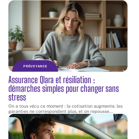
PRÉVOYANCE
Assurance Qlara et résiliation :
démarches simples pour changer sans
stress
On a tous vécu ce moment : la cotisation augmente, les
garanties ne correspondent plus, et on repousse
…