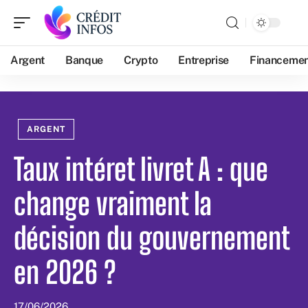
Argent
Banque
Crypto
Entreprise
Financeme
ARGENT
Taux intéret livret A : que
change vraiment la
décision du gouvernement
en 2026 ?
17/06/2026